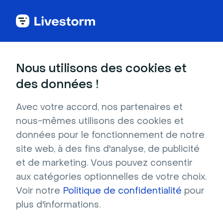
Back to articles
Blog
Webinar
9 meilleures plateformes de webinar à la demande pour 2026
Webinar
Nous utilisons des cookies et
9 meilleures plateformes
des données !
de webinar à la demande
Avec votre accord, nos partenaires et
pour 2026
nous-mêmes utilisons des cookies et
Publié le 30 janvier 2026 • Environ 10 min de lecture
données pour le fonctionnement de notre
Écrit par Brillixa Herdhiana
site web, à des fins d'analyse, de publicité
Webinars 10x plus efficaces : le guide complet
et de marketing. Vous pouvez consentir
2025
aux catégories optionnelles de votre choix.
Voir notre
Politique de confidentialité
pour
Télécharger
plus d'informations.