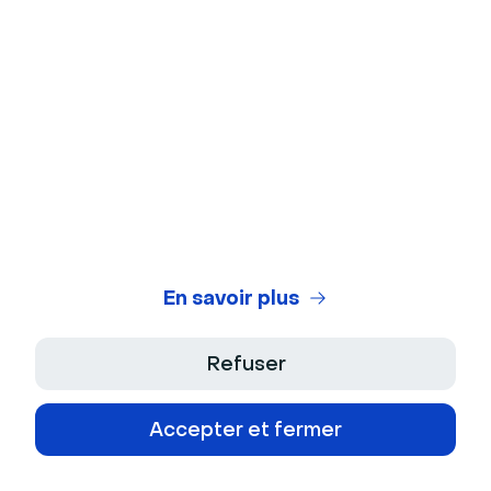
En savoir plus
Refuser
Accepter et fermer
Fonctionnalités de webinar à la demande de
WebinarNinja