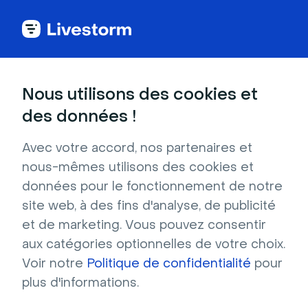
Comparatif des plateformes de webinar
Nous utilisons des cookies et
Pourquoi Livestorm
des données !
Avec votre accord, nos partenaires et
est la meilleure
nous-mêmes utilisons des cookies et
données pour le fonctionnement de notre
alternative à
site web, à des fins d'analyse, de publicité
et de marketing. Vous pouvez consentir
BigMarker ?
aux catégories optionnelles de votre choix.
Voir notre
Politique de confidentialité
pour
Explorez notre comparatif de Livestorm et 
plus d'informations.
BigMarker et découvrez la meilleure 