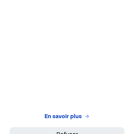
Outils gratuits
Arrière-plans virtuels
Test de webcam
Test de microphone
Générateur de titres de webinaires
Legal Center
Conditions Générales d'Utilisation
Politique de Confidentialité
En savoir plus
Conditions Générales de Vente