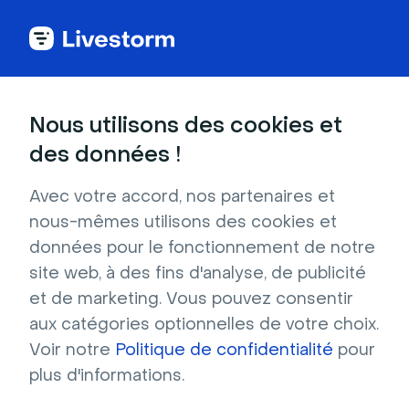
Back to articles
Blog
Webinar
13 meilleures plateformes de webinar pour le marketing [Comparatif 2026]
Webinar
Nous utilisons des cookies et
13 meilleures plateformes
des données !
de webinar pour le
Avec votre accord, nos partenaires et
marketing [Comparatif
nous-mêmes utilisons des cookies et
2026]
données pour le fonctionnement de notre
site web, à des fins d'analyse, de publicité
Publié le 30 janvier 2026 • Environ 13 min de lecture
Écrit par Brillixa Herdhiana
et de marketing. Vous pouvez consentir
aux catégories optionnelles de votre choix.
Webinars 10x plus efficaces : le guide complet
Voir notre
Politique de confidentialité
pour
2025
plus d'informations.
Télécharger