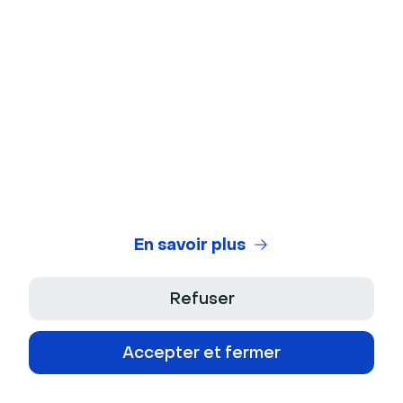
Outils de marque
Pages d'inscription & e-
mails
Fonctionnalités
Sessions de questions-
d'engagement
réponses modérées,
chat, réactions emoji,
sondages & sessions en
groupe
En savoir plus
Réutilisation du contenu
Non
Refuser
E-mails automatisés
E-mails pré et post-
événement
Accepter et fermer
Fonctionnalités IA
Suppression du bruit de
fond