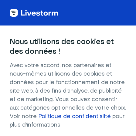
Glossaire du webinar
Nous utilisons des cookies et
des données !
API de Webinar
Avec votre accord, nos partenaires et
Une API de webinar est la solution
nous-mêmes utilisons des cookies et
d'intégration ultime pour les organisateurs de
données pour le fonctionnement de notre
webinars. Avec une API de webinar, vous
site web, à des fins d'analyse, de publicité
pouvez connecter rapidement et facilement
et de marketing. Vous pouvez consentir
votre plateforme de webinar à d'autres
aux catégories optionnelles de votre choix.
services tout en gardant un contrôle total sur
Voir notre
Politique de confidentialité
pour
les données et l'expérience utilisateur.
plus d'informations.