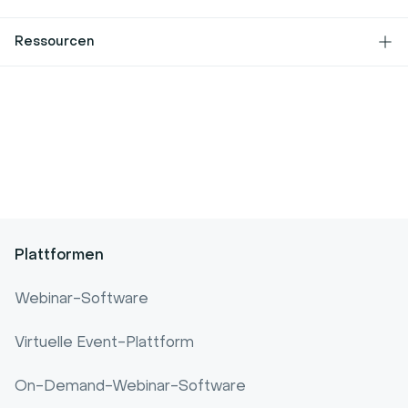
Integrationen
Pressemappe
Kontakt
Ressourcen
Entwickler
Hilfezentrum
Neueste Veröffentlichungen
Blog
Partner
Funktionsanforderungen
Inhaltsbibliothek
Rechtszentrum
Kundengeschichten
Sicherheit
Cookies
Lageplan
Plattformen
Webinar-Software
Virtuelle Event-Plattform
On-Demand-Webinar-Software