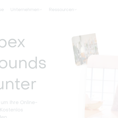
se
Unternehmen
Ressourcen
bex
rounds
unter
 um Ihre Online-
Kostenlos 
den.