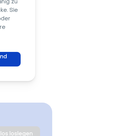
ähig zu
ke. Sie
oder
re
und
los loslegen