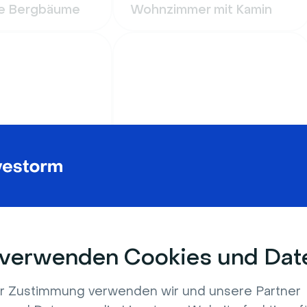
e Bergbäume
Wohnzimmer mit Kamin
Feierlichkeiten
liothek mit
Schöner rosa Glitzer-
d Leiter
Hintergrund
 verwenden Cookies und Dat
er Zustimmung verwenden wir und unsere Partner