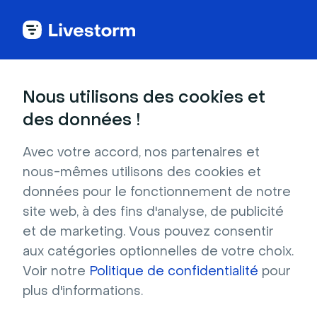
Original
Nous utilisons des cookies et
des données !
Château de Disney au coucher du
soleil
Avec votre accord, nos partenaires et
nous-mêmes utilisons des cookies et
Téléchargez cet arrière-plan virtuel pour
données pour le fonctionnement de notre
retourner en enfance. Le château de Disney
site web, à des fins d'analyse, de publicité
aux tons rose et bleu surprendra très
et de marketing. Vous pouvez consentir
certainement vos interlocuteurs.
aux catégories optionnelles de votre choix.
Résolution : 1280x720 Format : JPG
Voir notre
Politique de confidentialité
pour
plus d'informations.
Télécharger gratuitement