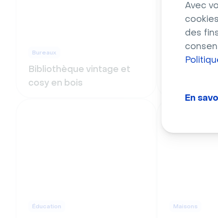
Avec vo
cookies
des fin
consent
Bureaux
Sport
Politiq
Bibliothèque vintage et
Pelouse ver
cosy en bois
de basebal
En savo
Éducation
Maisons