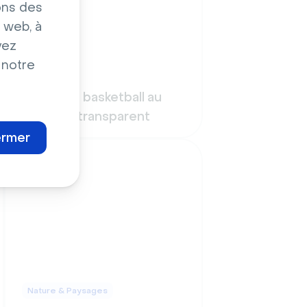
ons des
 web, à
vez
 notre
Sport
Panier de basketball au
panneau transparent
ermer
Nature & Paysages