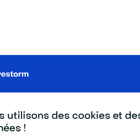
ages
Maisons
 Chine en
Salon chaleureux et
canapé aux tons vifs
 utilisons des cookies et de
ées !