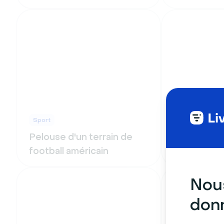
Sport
Nature & Pays
Pelouse d'un terrain de
Muraille de
football américain
automne
Nous
donn