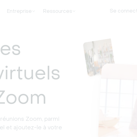
Se connec
Entreprise
Ressources
des
virtuels
 Zoom
s réunions Zoom, parmi 
el et ajoutez-le à votre 