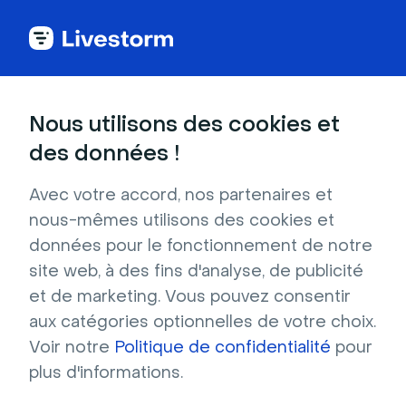
Nous utilisons des cookies et
Téléchargez des
des données !
arrière-plans virtuels
Avec votre accord, nos partenaires et
nous-mêmes utilisons des cookies et
gratuits pour Google
données pour le fonctionnement de notre
site web, à des fins d'analyse, de publicité
Meet
et de marketing. Vous pouvez consentir
aux catégories optionnelles de votre choix.
Trouvez un arrière-plan virtuel gratuit pour vos 
Voir notre
Politique de confidentialité
pour
réunions organisées sur Google Meet. 
plus d'informations.
Téléchargez l'arrière-plan virtuel et ajoutez-le 