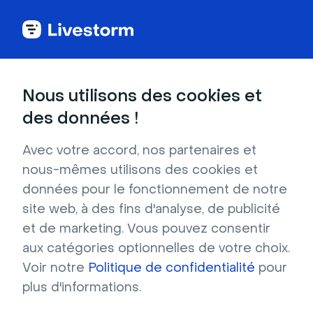
Éducation
Nous utilisons des cookies et
des données !
Bibliothèque avec des escaliers
blancs
Avec votre accord, nos partenaires et
nous-mêmes utilisons des cookies et
Cette bibliothèque aux tons froids, aux
données pour le fonctionnement de notre
rangées d'étagères et aux nombreux
site web, à des fins d'analyse, de publicité
escaliers, plaira aux adeptes de l'organisation.
et de marketing. Vous pouvez consentir
Adoptez cet arrière-plan virtuel si vous
aux catégories optionnelles de votre choix.
souhaitez vous démarquer, sans accaparer
Voir notre
Politique de confidentialité
pour
l'attention.
plus d'informations.
Résolution : 1280x720 Format : JPG