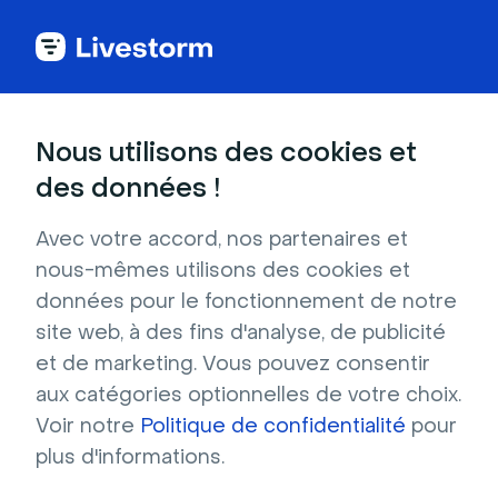
Nature & Paysages
Nous utilisons des cookies et
des données !
Montagnes suisses au crépuscule
Avec votre accord, nos partenaires et
Envie de s'évader ? Adoptez cet arrière-plan
nous-mêmes utilisons des cookies et
virtuel sans attendre ! Une atmosphère de
données pour le fonctionnement de notre
tranquillité émane de cette image. Les pins
site web, à des fins d'analyse, de publicité
aux couleurs orangées et émeraude donnent
et de marketing. Vous pouvez consentir
envie de voyager au cœur des Alpes suisses.
aux catégories optionnelles de votre choix.
Résolution : 1280x720 Format : JPG
Voir notre
Politique de confidentialité
pour
plus d'informations.
Télécharger gratuitement