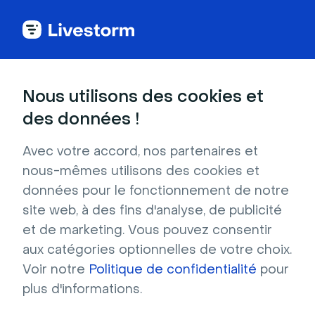
Maisons
Nous utilisons des cookies et
des données !
Salon cosy avec un canapé gris
Avec votre accord, nos partenaires et
Ce salon éclectique est loin d'être ordinaire.
nous-mêmes utilisons des cookies et
Les coussins colorés et les plantes en pot ne
données pour le fonctionnement de notre
sont que quelques-uns des détails qui font
site web, à des fins d'analyse, de publicité
ressortir la déco de cette pièce. Un arrière-
et de marketing. Vous pouvez consentir
plan virtuel pour un rendu professionnel !
aux catégories optionnelles de votre choix.
Résolution : 1280x720 Format : JPG
Voir notre
Politique de confidentialité
pour
plus d'informations.
Télécharger gratuitement