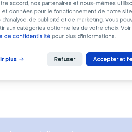
tre accord, nos partenaires et nous-mêmes utilis
 et données pour le fonctionnement de notre site
t
Sport
s d'analyse, de publicité et de marketing. Vous pou
use d'un terrain de
Terrain de basketball 
ir aux catégories optionnelles de votre choix. Voir
ball américain
couleurs pop
ue de confidentialité
pour plus d'informations.
ir plus
Refuser
Accepter et f
En savoir plus