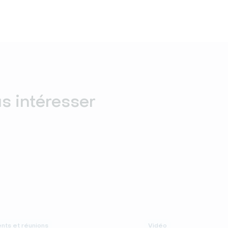
us intéresser
ts et réunions
Vidéo