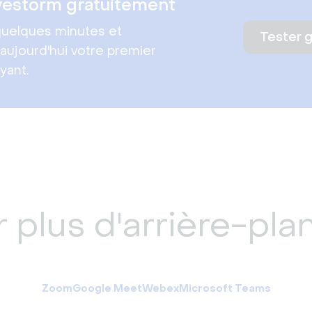
vestorm gratuitement
uelques minutes et
Tester 
aujourd'hui votre premier
yant.
 plus d'arrière-plan
Zoom
Google Meet
Webex
Microsoft Teams