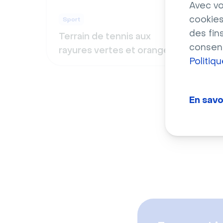
Avec vo
cookies
Sport
Spor
des fin
Terrain de tennis aux
Pelo
consent
rayures vertes et oranges
foot
Politiq
En savo