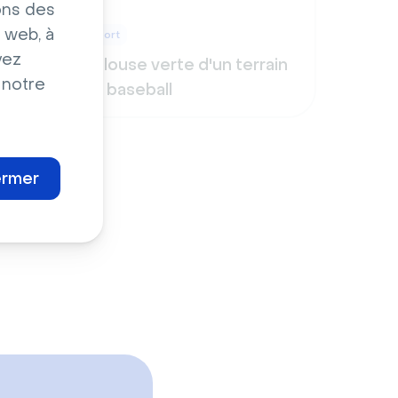
ons des
 web, à
Sport
vez
aux
Pelouse verte d'un terrain
 notre
de baseball
ermer