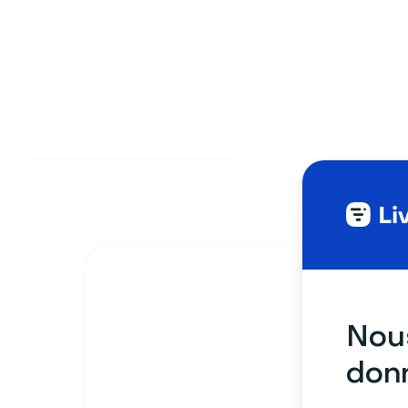
Nous
donn