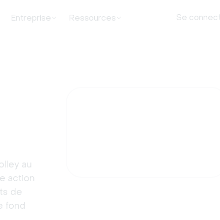
Se connec
Entreprise
Ressources
olley au
e action
ts de
e fond