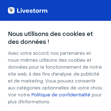
Back to articles
Blog
Vidéo
12 meilleurs sites d’hébergement vidéo pour les entreprises (Gratuits + Payants)
Vidéo
Nous utilisons des cookies et
12 meilleurs sites
des données !
d’hébergement vidéo
Avec votre accord, nos partenaires et
pour les entreprises
nous-mêmes utilisons des cookies et
(Gratuits + Payants)
données pour le fonctionnement de notre
site web, à des fins d'analyse, de publicité
Publié le 5 février 2024 • Environ 17 min de lecture
Écrit par Brillixa Herdhiana
et de marketing. Vous pouvez consentir
aux catégories optionnelles de votre choix.
Voir notre
Politique de confidentialité
pour
plus d'informations.