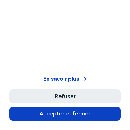
vidéo, des retours asynchrones, des
démonstrations de produit et des présentations
professionnelles.
Suite d’édition avec une vaste bibliothèque de
modèles, des outils de découpage et de division,
ainsi que des options d’annotation et de
superposition graphique.
Outils alimentés par l’IA pour générer des vidéos,
ajouter des voix via la synthèse vocale, créer des
En savoir plus
avatars et corriger le contact visuel.
Fonctions de sous-titrage et de transcription pour
Refuser
améliorer l’accessibilité et l’engagement sur divers
formats vidéo.
Accepter et fermer
VEED est idéal pour :