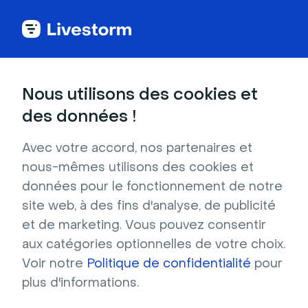
Comparatif des plateformes de webinar
Nous utilisons des cookies et
Pourquoi Livestorm
des données !
Avec votre accord, nos partenaires et
est la meilleure
nous-mêmes utilisons des cookies et
données pour le fonctionnement de notre
alternative à
site web, à des fins d'analyse, de publicité
et de marketing. Vous pouvez consentir
Crowdcast ?
aux catégories optionnelles de votre choix.
Voir notre
Politique de confidentialité
pour
Explorez notre comparatif de Livestorm et 
plus d'informations.
Crowdcast et découvrez la meilleure 