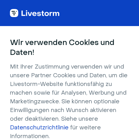
Back to articles
Blog
Video
12 beste Video-Hosting-Seiten für Unternehmen (kostenlos + kostenpflichtig)
Video
Wir verwenden Cookies und
12 beste Video-Hosting-
Daten!
Seiten für Unternehmen
Mit Ihrer Zustimmung verwenden wir und
(kostenlos +
unsere Partner Cookies und Daten, um die
kostenpflichtig)
Livestorm-Website funktionsfähig zu
machen sowie für Analysen, Werbung und
Veröffentlicht am 5. Februar 2024 • Ca. 16 Min. Lesezeit
Verfasst von Brillixa Herdhiana
Marketingzwecke. Sie können optionale
Einwilligungen nach Wunsch aktivieren
oder deaktivieren. Siehe unsere
Datenschutzrichtlinie
für weitere
Informationen.