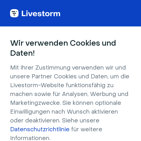
Back to articles
Blog
Autor
Brillixa Herdhiana
Senior Growth Manager
Wir verwenden Cookies und
Brillixa Herdhiana
Daten!
Bevor sie zu Livestorm kam, begann Brillixa 2017 ihre Karriere
als Projektmanagerin und trat 2019 Contentsquare bei, wo
Mit Ihrer Zustimmung verwenden wir und
sie die digitale Wachstumsmarketingstrategie für den
unsere Partner Cookies und Daten, um die
EMEA-Markt entwickelte. Sie trat 2021 als Growth Manager
Livestorm-Website funktionsfähig zu
zu Livestorm und ihre Erfahrung ermöglicht es ihr, zum
machen sowie für Analysen, Werbung und
Geschäftswachstum durch Lead-Generierung aus Werbe-
und organischen Kampagnen beizutragen.
Marketingzwecke. Sie können optionale
Einwilligungen nach Wunsch aktivieren
oder deaktivieren. Siehe unsere
Datenschutzrichtlinie
für weitere
Informationen.