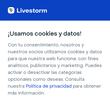
Glosario de webinar
¡Usamos cookies y datos!
Webinar
Con tu consentimiento, nosotros y
nuestros socios utilizamos cookies y datos
automatizado
para que nuestra web funcione, con fines
analíticos, publicitarios y marketing. Puedes
activar o desactivar las categorías
Los webinars automatizados son webinars
que han sido programados por adelantado por
opcionales como deseas. Consulta
nuestra
el presentador para empezar y terminar a
Política de privacidad
para obtener
más información.
horas concretas automáticamente.