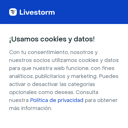
2026
¡Usamos cookies y datos!
Estadísticas de los
Con tu consentimiento, nosotros y
nuestros socios utilizamos cookies y datos
webinars
para que nuestra web funcione, con fines
analíticos, publicitarios y marketing. Puedes
Descubre las estadísticas de miles de 
activar o desactivar las categorías
webinars realizados con Livestorm. Entiende 
opcionales como deseas. Consulta
cómo tus webinars se comparan con la norma 
nuestra
Política de privacidad
para obtener
del sector. Conoce el ROI que puedes 
más información.
esperar de tus webinars. Descubre el mejor 
día para mandar invitaciones a tus webinars y 