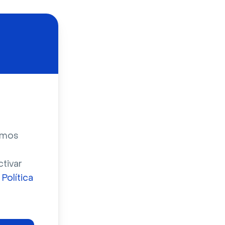
zamos
ctivar
a
Política