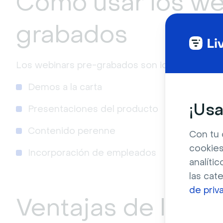
Cómo usar los we
grabados
Los webinars pre-grabados son idóneos para lo
Demos a la carta
¡Usa
Presentaciones del producto
Contenido perenne
Con tu 
cookies
Incorporación de empleados
analític
las cat
de priv
Ventajas de los w