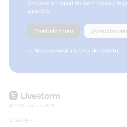
Empiece en cuestión de minutos y org
atractivo.
Pruébelo ahora
Demostració
No se necesita tarjeta de crédito
© 2026 Livestorm SAS