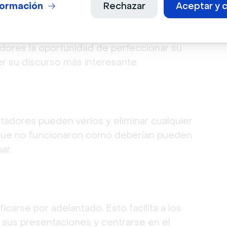
formación
Rechazar
Aceptar y c
dores la oportunidad de perfeccionar su
er su discurso más interesante.
ntadores pueden verlos y eliminar cualquier
ue no funcionaron como deberían pueden
ar.
carse por adelantado. Esto facilita a los
 sus presentaciones y centrarse en el