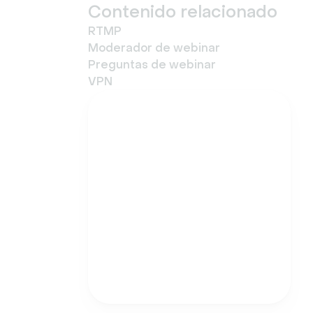
Contenido relacionado
RTMP
Moderador de webinar
Preguntas de webinar
VPN
Prueba Livestorm
gratis
Empiece en cuestión de
minutos y organice hoy
mismo su primer
seminario web atractivo.
Pruébelo ahora