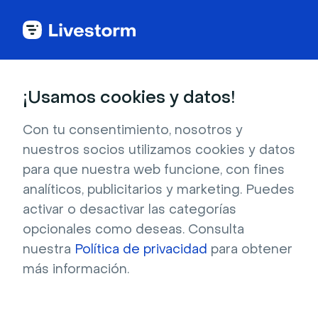
Glosario de webinar
¡Usamos cookies y datos!
Dial-in
Con tu consentimiento, nosotros y
nuestros socios utilizamos cookies y datos
para que nuestra web funcione, con fines
Es el término empleado cuando un
analíticos, publicitarios y marketing. Puedes
participante utiliza una línea telefónica para
activar o desactivar las categorías
asistir al webinar.
opcionales como deseas. Consulta
nuestra
Política de privacidad
para obtener
más información.
¿Qué es el dial-in?