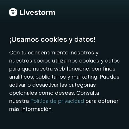
Volver al hub
¡Usamos cookies y datos!
Prueba tu micrófono
Con tu consentimiento, nosotros y
nuestros socios utilizamos cookies y datos
en línea con total
para que nuestra web funcione, con fines
analíticos, publicitarios y marketing. Puedes
seguridad
activar o desactivar las categorías
opcionales como deseas. Consulta
¡Asegúrate de que tu configuración de audio
nuestra
Política de privacidad
para obtener
es perfecta para que tus eventos virtuales
más información.
sean impecables!