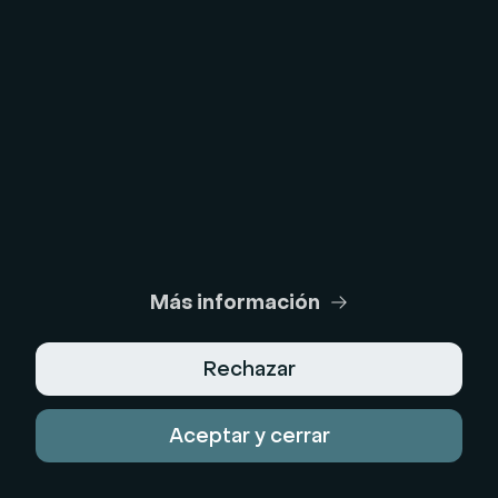
Prueba de la cámara web
Prueba de micrófono
Calculadora de ROI de webinars
Generador de Guiones IA
Centro Legal
Más información
Condiciones Generales de Uso
Política de Privacidad
Rechazar
Términos de venta
Aceptar y cerrar
Aviso Legal