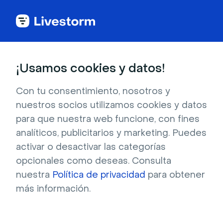
Eventos virtuales
¡Usamos cookies y datos!
Plataforma de
Con tu consentimiento, nosotros y
nuestros socios utilizamos cookies y datos
eventos virtuales
para que nuestra web funcione, con fines
analíticos, publicitarios y marketing. Puedes
activar o desactivar las categorías
Organiza, promociona y crea eventos todo 
opcionales como deseas. Consulta
desde una única plataforma.
nuestra
Política de privacidad
para obtener
más información.
Pruébelo gratis