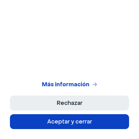
Sobre nosotros
Producto
Empleos
Funcionalidades
Asistencia
Cultura
Integraciones
Kit de prensa
Contacto
Recursos
Portal de desarrolladores
Centro de asistencia
Noticias
Casos de clientes
Partners
Solicitud de funcionalidades
Más información
Glosario de webinar
Centro jurídico
Estadísticas de los webinars
Seguridad
Rechazar
Comparación de softwares de webinar
Cookies
Aceptar y cerrar
Plano del sitio
Plataformas