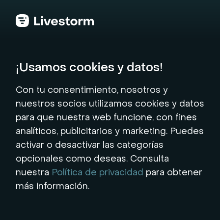
Volver al hub
¡Usamos cookies y datos!
Calculadora Webinar
Con tu consentimiento, nosotros y
nuestros socios utilizamos cookies y datos
ROI
para que nuestra web funcione, con fines
analíticos, publicitarios y marketing. Puedes
Calcule cuánto podría ahorrar y ganar
activar o desactivar las categorías
cambiándose a Livestorm. Obtenga
opcionales como deseas. Consulta
información instantánea sobre el ROI de sus
nuestra
Política de privacidad
para obtener
webinars con solo unos clics.
más información.