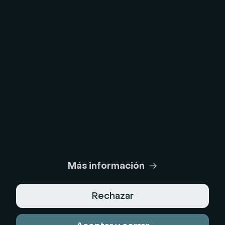
Prueba de la cámara web
Prueba de micrófono
Calculadora de ROI de webinars
Generador de Guiones IA
Centro Legal
Condiciones Generales de Uso
Política de Privacidad
Más información
Términos de venta
Rechazar
Aviso Legal