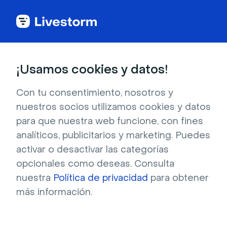
Webinars
¡Usamos cookies y datos!
El mejor software
Con tu consentimiento, nosotros y
nuestros socios utilizamos cookies y datos
para hacer webinars
para que nuestra web funcione, con fines
analíticos, publicitarios y marketing. Puedes
activar o desactivar las categorías
Organiza webinars profesionales muy 
opcionales como deseas. Consulta
fácilmente. Ahorra tiempo con nuestras 
nuestra
Política de privacidad
para obtener
herramientas integradas en tus webinars.
más información.
Pruébelo gratis