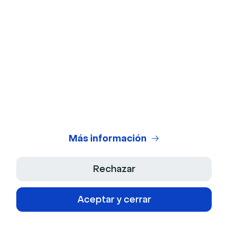
© 2026 Livestorm SAS
Compañia
Más información
Sobre nosotros
Producto
Empleos
Rechazar
Funcionalidades
Asistencia
Cultura
Aceptar y cerrar
Integraciones
Kit de prensa
Contacto
Recursos
Portal de desarrolladores