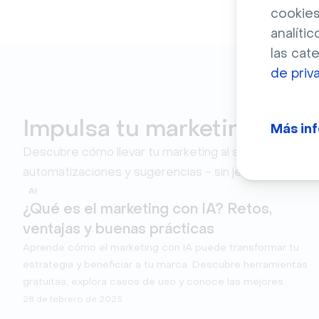
cookies
analític
las cat
de priv
Impulsa tu marketing con 
Más in
Descubre cómo llevar tu marketing al siguiente nivel 
automatizaciones y sugerencias - sin jerga.
AI
¿Qué es el marketing con IA? Retos,
ventajas y buenas prácticas
Aprende cómo el marketing con IA puede transformar tu
estrategia y beneficiar a tu marca. Descubre herramientas
gratuitas, explora casos de uso y conoce las mejores
prácticas para aplicar la IA al marketing.
28 de febrero de 2025