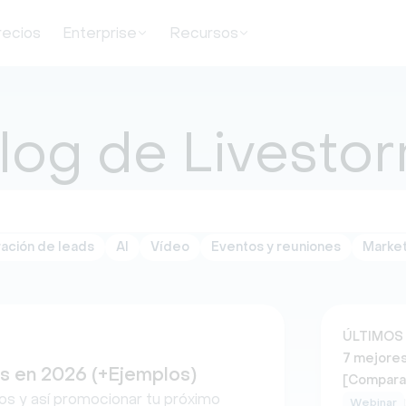
recios
Enterprise
Recursos
log de Livesto
ación de leads
AI
Vídeo
Eventos y reuniones
Market
ÚLTIMOS
7 mejores
os en 2026 (+Ejemplos)
[Compara
s y así promocionar tu próximo
Webinar