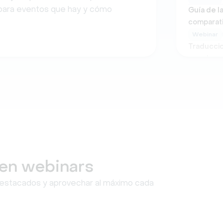
g para eventos que hay y cómo
Guía de l
comparat
Webinar
Traduccio
seguimos 
Webinar
Cómo orga
seguridad
Webinar
Las mejor
alcance de
Compara a
Eventos y
 en webinars
destacados y aprovechar al máximo cada