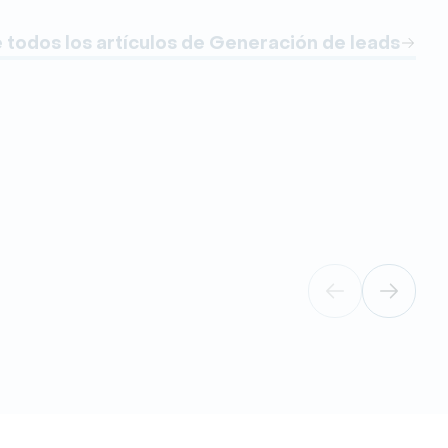
todos los artículos de Generación de leads
Gen
Cóm
ali
Aume
mark
a tu
nego
28 d