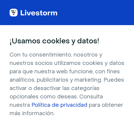
Glosario de webinar
¡Usamos cookies y datos!
Preguntas de
Con tu consentimiento, nosotros y
nuestros socios utilizamos cookies y datos
webinar
para que nuestra web funcione, con fines
analíticos, publicitarios y marketing. Puedes
activar o desactivar las categorías
Durante un webinar, las preguntas pueden
plantearse a lo largo de la presentación para
opcionales como deseas. Consulta
dar a los asistentes una manera de interactuar
nuestra
Política de privacidad
para obtener
más información.
con los anfitriones.