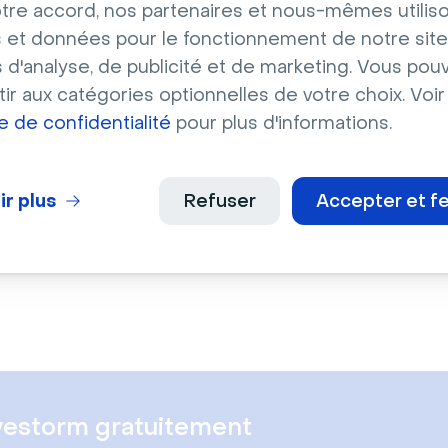
tre accord, nos partenaires et nous-mêmes utilis
nal
Original
 et données pour le fonctionnement de notre site
teresse de Game of
Galaxie lointaine dans
s d'analyse, de publicité et de marketing. Vous pou
ones
Wars
ir aux catégories optionnelles de votre choix. Voir
ue de confidentialité
pour plus d'informations.
ir plus
Refuser
Accepter et f
En savoir plus
vestorm gratuitement