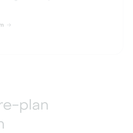
rm
re-plan
m