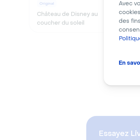
Avec vo
Original
Origi
cookies
Château de Disney au
For
des fin
coucher du soleil
Thr
consent
Politiq
En savo
Essayez Li