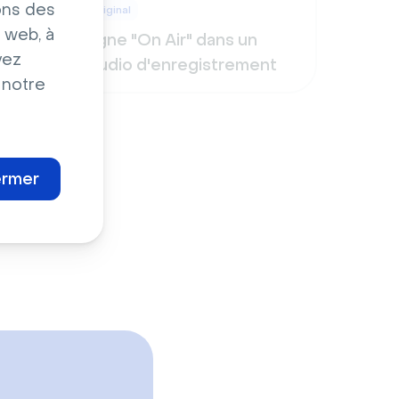
ons des
Original
 web, à
 Star
Signe "On Air" dans un
vez
studio d'enregistrement
 notre
ermer