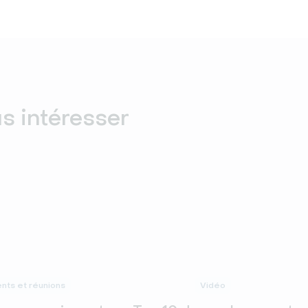
us intéresser
ts et réunions
Vidéo