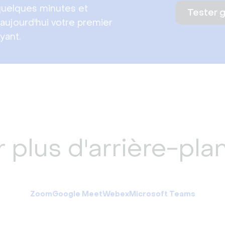
uelques minutes et
Tester 
aujourd'hui votre premier
yant.
 plus d'arrière-plan
Zoom
Google Meet
Webex
Microsoft Teams