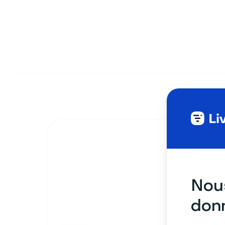
Nous
donn