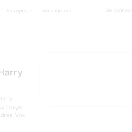
Se connec
Entreprise
Ressources
Harry
Harry
tte image
ndres. Vos