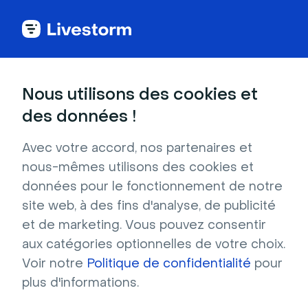
Original
Nous utilisons des cookies et
des données !
Parc d'attractions de Disney et
Pixar
Avec votre accord, nos partenaires et
nous-mêmes utilisons des cookies et
Ces montagnes russes des parcs Disney et
données pour le fonctionnement de notre
Pixar ajouteront une touche originale à vos
site web, à des fins d'analyse, de publicité
réunions et à vos événements en ligne ! Avec
et de marketing. Vous pouvez consentir
cet arrière-plan virtuel, vous pourrez
aux catégories optionnelles de votre choix.
facilement vous différencier.
Voir notre
Politique de confidentialité
pour
Résolution : 1280x720 Format : JPG
plus d'informations.