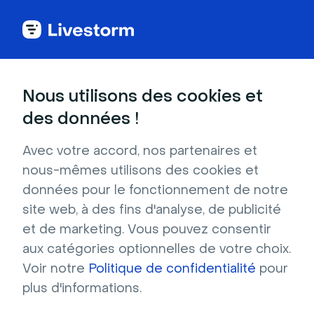
Bureaux
Nous utilisons des cookies et
des données !
Salon bleu d'inspiration caribéenne
Avec votre accord, nos partenaires et
Ce salon aux couleurs caribéennes donne
nous-mêmes utilisons des cookies et
envie de partir en vacances. Les murs
données pour le fonctionnement de notre
turquoise et le canapé rouge vif créent un
site web, à des fins d'analyse, de publicité
contraste inattendu. Les palmiers à la fenêtre
et de marketing. Vous pouvez consentir
ajoutent aussi une touche d'exotisme.
aux catégories optionnelles de votre choix.
Résolution : 1280x720 Format : JPG
Voir notre
Politique de confidentialité
pour
plus d'informations.
Télécharger gratuitement