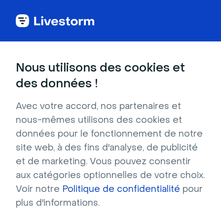
Bureaux
Nous utilisons des cookies et
des données !
Salle de conférence moderne
Avec votre accord, nos partenaires et
Retroussez vos manches et attaquez votre
nous-mêmes utilisons des cookies et
liste de tâches. Cette salle de conférence est
données pour le fonctionnement de notre
meublée d'une longue table blanche, entourée
site web, à des fins d'analyse, de publicité
de chaque côté par des chaises grises.
et de marketing. Vous pouvez consentir
Résolution : 1280x720 Format : JPG
aux catégories optionnelles de votre choix.
Voir notre
Politique de confidentialité
pour
Télécharger gratuitement
plus d'informations.