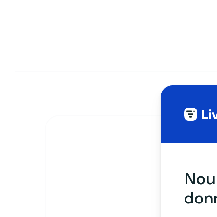
Nous
donn