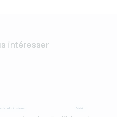
us intéresser
ts et réunions
Vidéo