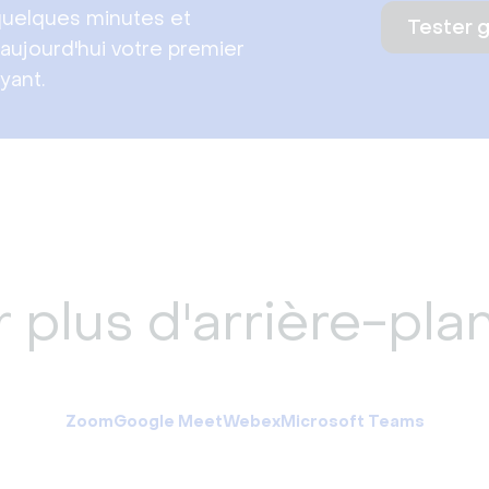
uelques minutes et
Tester 
aujourd'hui votre premier
yant.
 plus d'arrière-plan
Zoom
Google Meet
Webex
Microsoft Teams