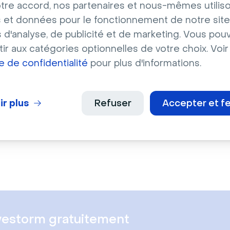
tre accord, nos partenaires et nous-mêmes utilis
aux
Bureaux
 et données pour le fonctionnement de notre site
n bleu d'inspiration
Salle de conférence 
s d'analyse, de publicité et de marketing. Vous pou
ibéenne
table en bois
ir aux catégories optionnelles de votre choix. Voir
ue de confidentialité
pour plus d'informations.
ir plus
Refuser
Accepter et f
En savoir plus
vestorm gratuitement