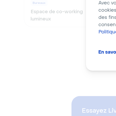
Avec vo
Bureaux
Bure
cookies
Espace de co-working
Salo
des fin
lumineux
car
consent
Politiq
En savo
Essayez Li