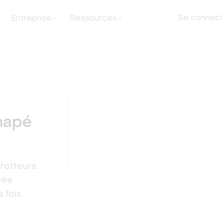
Se connec
Entreprise
Ressources
anapé
trotteurs.
gée
 fois