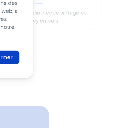
ons des
Bureaux
 web, à
avec
Bibliothèque vintage et
vez
cosy en bois
 notre
ermer