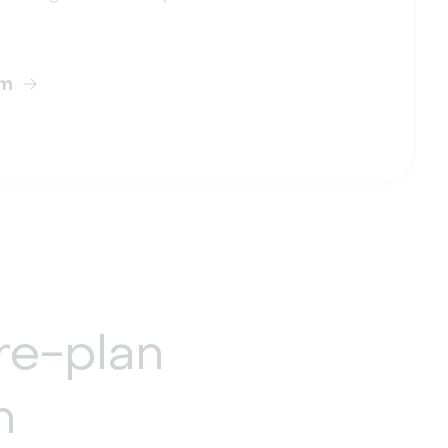
rm
re-plan
m