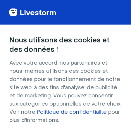
Original
Nous utilisons des cookies et
des données !
Train en direction de Poudlard
Avec votre accord, nos partenaires et
Envie d'ajouter un peu de magie à vos
nous-mêmes utilisons des cookies et
réunions et à vos événements virtuels ?
données pour le fonctionnement de notre
Téléchargez cet arrière-plan virtuel qui
site web, à des fins d'analyse, de publicité
montre le célèbre train de Poudlard, en route
et de marketing. Vous pouvez consentir
à travers la campagne écossaise.
aux catégories optionnelles de votre choix.
Reconnaissez-vous ce pont ? Il s'agit du
Voir notre
Politique de confidentialité
pour
viaduc de Glenfinnan !
plus d'informations.
Résolution : 1280x720 Format : JPG