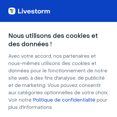
Back to articles
Blog
Auteur
Molly Hocutt
Responsable de contenu
Nous utilisons des cookies et
Molly Hocutt
des données !
Molly Hocutt est Content Manager chez Livestorm depuis
2019. Elle est diplômée en Marketing de la Cameron School
Avec votre accord, nos partenaires et
of Business de l'UNCW en 2016. Après avoir obtenu son
nous-mêmes utilisons des cookies et
diplôme, elle a travaillé en tant que rédactrice de contenu
données pour le fonctionnement de notre
freelance pour Share One Media Agency en se concentrant
site web, à des fins d'analyse, de publicité
sur le marketing B2B dans l'industrie SaaS. Aujourd'hui, elle
aide Livestorm à accélerer divers canaux de contenu afin
et de marketing. Vous pouvez consentir
d'améliorer la génération de leads et le trafic organique du
aux catégories optionnelles de votre choix.
site web. Livestorm a levé 30 millions de dollars lors de sa
Voir notre
Politique de confidentialité
pour
levée de fonds Série B et est un leader du secteur pour les
plus d'informations.
webinars et les réunions.