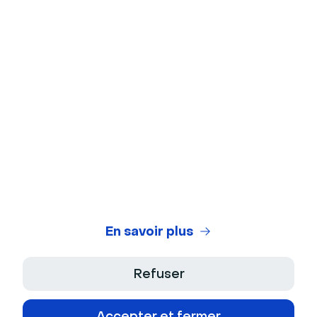
Arrière-plans virtuels
Test de webcam
Test de microphone
Générateur de titres de webinaires
Legal Center
Conditions Générales d'Utilisation
Politique de Confidentialité
En savoir plus
Conditions Générales de Vente
Refuser
Mentions Légales
Accepter et fermer