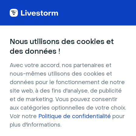
Back to articles
Nous utilisons des cookies et
Blog
Génération de leads
Génération de leads
des données !
Avec votre accord, nos partenaires et
nous-mêmes utilisons des cookies et
données pour le fonctionnement de notre
Webinar
site web, à des fins d'analyse, de publicité
7 Meilleures Intégrations de Webinar
et de marketing. Vous pouvez consentir
Salesforce [Comparatif 2026]
aux catégories optionnelles de votre choix.
Comparatif des 7 meilleures intégrations
Voir notre
Politique de confidentialité
pour
webinar pour Salesforce. Découvrez comment
plus d'informations.
Livestorm synchronise vos données
d'engagement pour muscler la génération de
Écrit par Brillixa Herdhiana
- 28 juillet 2026