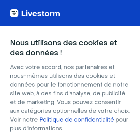
Back to articles
Blog
Génération de leads
Bonnes pratiques pour créer un formulaire de contact
Génération de leads
Nous utilisons des cookies et
Bonnes pratiques pour
des données !
créer un formulaire de
Avec votre accord, nos partenaires et
contact
nous-mêmes utilisons des cookies et
Publié le 5 décembre 2024 • Environ 7 min de lecture
données pour le fonctionnement de notre
Écrit par Brillixa Herdhiana
site web, à des fins d'analyse, de publicité
et de marketing. Vous pouvez consentir
L’IA appliquée aux webinars : mode d'emploi
aux catégories optionnelles de votre choix.
Voir notre
Politique de confidentialité
pour
Télécharger
plus d'informations.