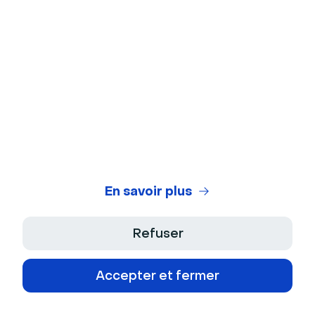
Finance
Technologie
Secteur public
Éducation
Média
En savoir plus
Outils gratuits
Refuser
Arrière-plans virtuels
Accepter et fermer
Test de webcam
Test de microphone