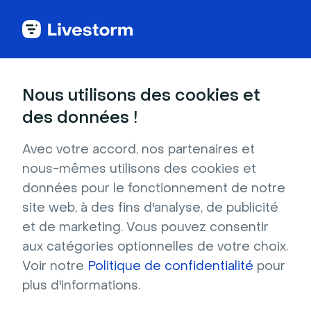
Back to articles
Blog
Génération de leads
7 conseils pour réussir sa démonstration produit
Génération de leads
Nous utilisons des cookies et
7 conseils pour réussir sa
des données !
démonstration produit
Avec votre accord, nos partenaires et
Publié le 21 mars 2025 • Environ 10 min de lecture
nous-mêmes utilisons des cookies et
Écrit par Marie Hillion
données pour le fonctionnement de notre
site web, à des fins d'analyse, de publicité
et de marketing. Vous pouvez consentir
aux catégories optionnelles de votre choix.
Voir notre
Politique de confidentialité
pour
Table des matières
plus d'informations.
Qu'est-ce qu'une démonstration produit ?