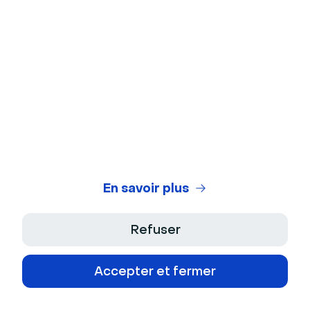
présentation. Surveillez son langage corporel, ses
expressions faciales ou ses silences, qui peuvent
révéler un manque d’intérêt ou un besoin de
clarification.
Enfin, la
session de questions-réponses
est trop
souvent négligée. Pourtant, elle est essentielle pour
clarifier les points soulevés et instaurer une relation
de confiance.
En savoir plus
A propos de l'auteur
Marie Hillion
- Head of Marketing
Refuser
Marie a rejoint Livestorm 2020 en tant que Head
of Marketing. Marie est à la tête d'une équipe
Accepter et fermer
responsable de la stratégie d'acquisition et de
contenu de Livestorm en Europe et en Amérique
du Nord.