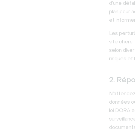
d’une défai
plan pour 
et informer
Les pertur
vite chers
selon diver
risques et 
2. Répo
N’attendez 
données ou
loi DORA e
surveillan
documentat