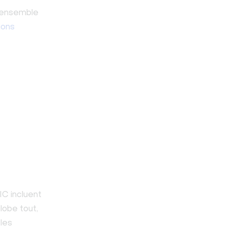
l’ensemble
tions
IC incluent
lobe tout,
 les