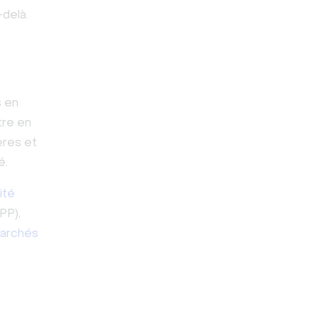
-delà.
s en
tre en
ères et
é.
ité
PP),
Marchés