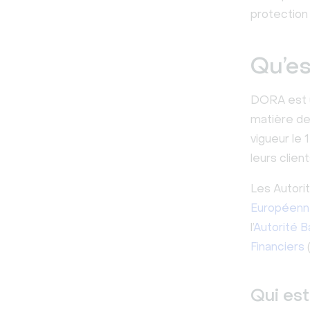
protection 
Qu’e
DORA est u
matière de 
vigueur le 
leurs clie
Les Autori
Européenne
l’
Autorité 
Financiers
(
Qui es