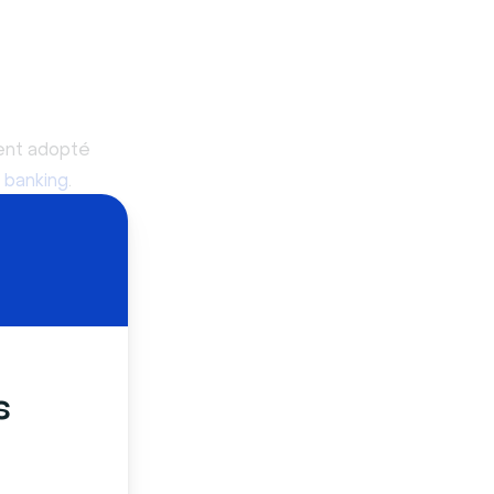
ment adopté
 banking
.
 services
vulnérable
établit des
s
s