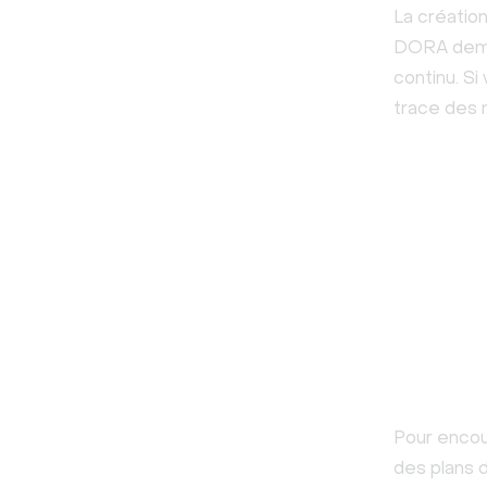
La créatio
DORA deman
continu. Si
trace des 
Pour encou
des plans d