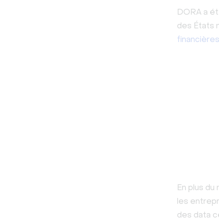
DORA a été
des États 
financière
En plus du
les entrepr
des data c