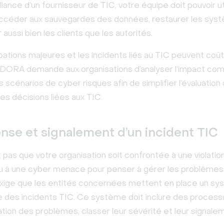
llance d’un fournisseur de TIC, votre équipe doit pouvoir ut
accéder aux sauvegardes des données, restaurer les sys
 aussi bien les clients que les autorités.
bations majeures et les incidents liés au TIC peuvent coût
. DORA demande aux organisations d’analyser l’impact co
s scénarios de cyber risques afin de simplifier l’évaluation
les décisions liées aux TIC.
nse et signalement d’un incident TIC
pas que votre organisation soit confrontée à une violatio
 à une cyber menace pour penser à gérer les problèmes 
xige que les entités concernées mettent en place un s
ce des incidents TIC. Ce système doit inclure des proces
ion des problèmes, classer leur sévérité et leur signale