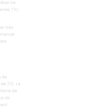
iliser ce
tèmes TIC,
er très
mmercial
 des
n de
de TIC. La
ystème de
sus de
ment.