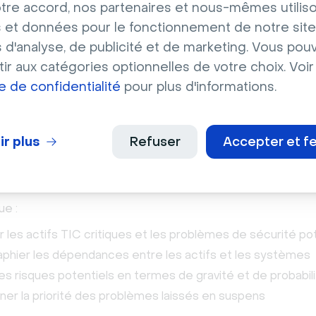
tre accord, nos partenaires et nous-mêmes utilis
ORA soit relativement complexe, la loi repose sur cinq ex
 et données pour le fonctionnement de notre site
st facultative mais recommandée.
s d'analyse, de publicité et de marketing. Vous pou
ir aux catégories optionnelles de votre choix. Voir
ion et gouvernance des risques TIC
ue de confidentialité
pour plus d'informations.
, DORA exige que toutes les entités concernées assumen
ité de leur propre gestion des risques. Chaque organisati
ir plus
Refuser
Accepter et f
 ses propres lignes directrices pour la gestion des risque
place ses propres systèmes TIC résilients.
ue :
er les actifs TIC critiques et les problèmes de sécurité po
phier les dépendances entre les actifs et les systèmes
les risques potentiels en termes de gravité et de probabil
er la priorité des problèmes laissés en suspens