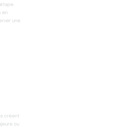
 étape.
s en
server une
es créent
ajeure ou