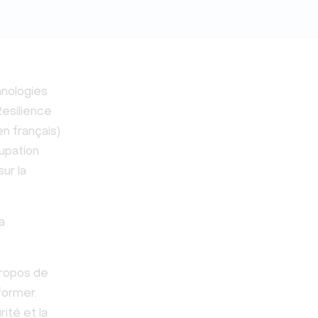
hnologies
Resilience
n français)
cupation
ur la
a
propos de
former.
ité et la