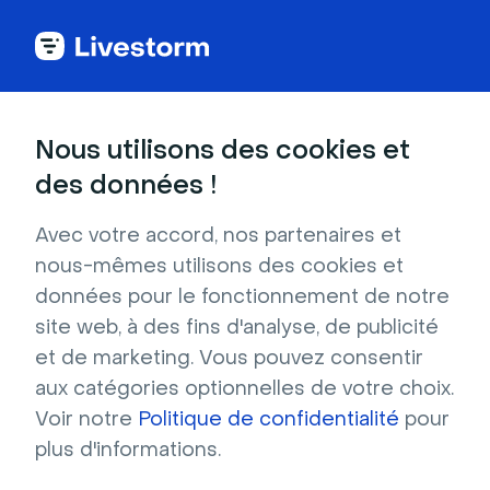
Back to articles
Blog
Vidéo
SEO vidéo : Optimiser les vidéos pour le référencement
Vidéo
Nous utilisons des cookies et
SEO vidéo : Optimiser les
des données !
vidéos pour le
Avec votre accord, nos partenaires et
référencement
nous-mêmes utilisons des cookies et
Publié le 27 juin 2025 • Environ 11 min de lecture
données pour le fonctionnement de notre
Écrit par Brillixa Herdhiana
site web, à des fins d'analyse, de publicité
et de marketing. Vous pouvez consentir
aux catégories optionnelles de votre choix.
Voir notre
Politique de confidentialité
pour
plus d'informations.
Table des matières