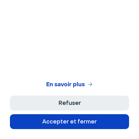
performances.
Ensuite, utilisez ces insights pour ajuster votre
stratégie marketing
, améliorer vos futures vidéos et
concentrer vos efforts sur les formats et
thématiques les plus efficaces.
Notre équipe vidéo s’appuie sur plusieurs indicateurs
En savoir plus
clés pour mesurer l’efficacité de notre stratégie de
SEO vidéo :
Refuser
Le nombre de vues issues des extraits vidéo sur
YouTube
Accepter et fermer
Le positionnement organique dans les résultats
des moteurs de recherche (SERP)