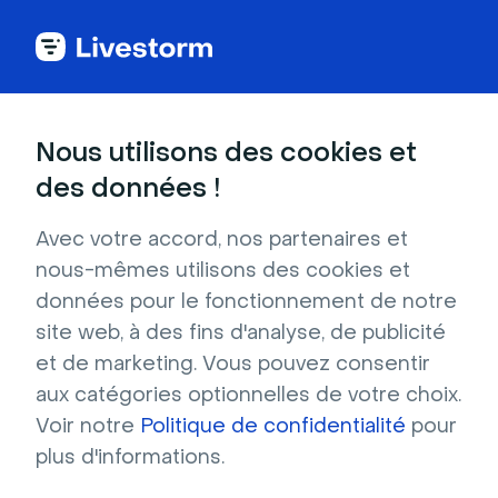
Back to articles
Blog
Génération de leads
Smarketing: Comment aligner vos équipes commerciales et marketing
Génération de leads
Nous utilisons des cookies et
Smarketing: Comment
des données !
aligner vos équipes
Avec votre accord, nos partenaires et
commerciales et
nous-mêmes utilisons des cookies et
marketing
données pour le fonctionnement de notre
site web, à des fins d'analyse, de publicité
Publié le 28 mai 2025 • Environ 7 min de lecture
Écrit par Brillixa Herdhiana
et de marketing. Vous pouvez consentir
aux catégories optionnelles de votre choix.
Voir notre
Politique de confidentialité
pour
plus d'informations.