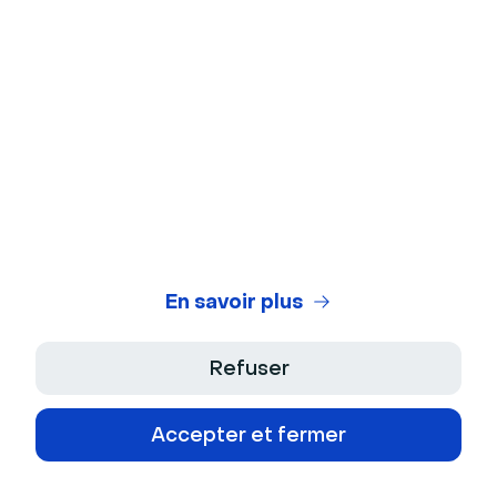
Éducation
Média
Outils gratuits
Arrière-plans virtuels
Test de webcam
Test de microphone
En savoir plus
Générateur de titres de webinaires
Refuser
Legal Center
Accepter et fermer
Conditions Générales d'Utilisation