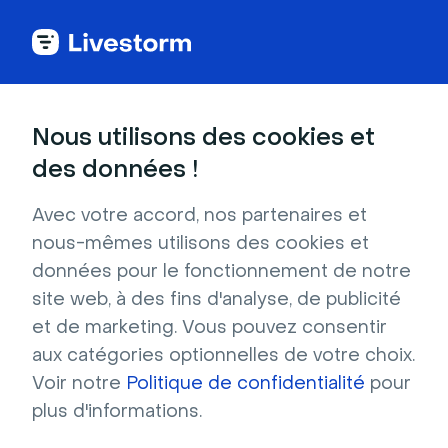
Comparatif des plateformes de webinar
Nous utilisons des cookies et
Pourquoi Livestorm
des données !
Avec votre accord, nos partenaires et
est la meilleure
nous-mêmes utilisons des cookies et
données pour le fonctionnement de notre
alternative à
site web, à des fins d'analyse, de publicité
et de marketing. Vous pouvez consentir
Microsoft Teams ?
aux catégories optionnelles de votre choix.
Voir notre
Politique de confidentialité
pour
Explorez notre comparatif de Livestorm et 
plus d'informations.
Microsoft Teams et découvrez la meilleure 