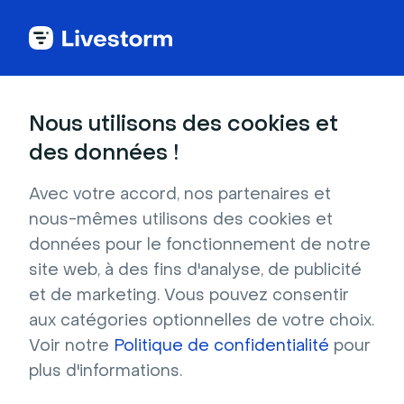
Bien-être
Nous utilisons des cookies et
des données !
Visioconférence et
Avec votre accord, nos partenaires et
webinars pour le
nous-mêmes utilisons des cookies et
données pour le fonctionnement de notre
secteur du bien-être
site web, à des fins d'analyse, de publicité
et de marketing. Vous pouvez consentir
aux catégories optionnelles de votre choix.
La vidéo rend le secteur de la santé plus 
Voir notre
Politique de confidentialité
pour
accessible. Partagez des programmes, des 
plus d'informations.
innovations en matière de bien-être, des 
avancées sur des thérapies et des 