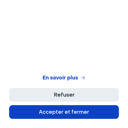
Enterprise
À propos
Produit
Emplois
Fonctionnalités
Support
Culture
En savoir plus
Intégrations
Kit presse
Contact
Ressources
Portail développeurs
Refuser
Centre d'aide
Nouveautés
Blog
Partenaires
Accepter et fermer
Demande de fonctionnalités
Bibliothèque de contenu
Centre juridique