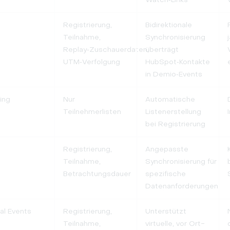
Registrierung,
Bidirektionale
Teilnahme,
Synchronisierung
Replay‑Zuschauerdaten,
überträgt
UTM‑Verfolgung
HubSpot‑Kontakte
in Demio‑Events
ing
Nur
Automatische
Teilnehmerlisten
Listenerstellung
bei Registrierung
Registrierung,
Angepasste
Teilnahme,
Synchronisierung für
Betrachtungsdauer
spezifische
Datenanforderungen
al Events
Registrierung,
Unterstützt
Teilnahme,
virtuelle, vor Ort-