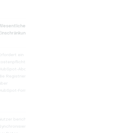
Wesentliche
HubSpot-
G2-Bewertung
Einschränkung
Bewertung
Erfordert ein
4.5/5
4.4/5
kostenpflichtiges
HubSpot‑Abo für
die Registrierung
über
HubSpot‑Formulare
Nutzer berichten von
3.4/5
4.5/5
Synchronisierungsfehlern