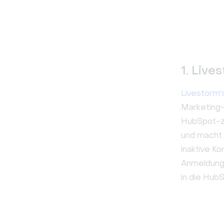
1. Live
Livestorm'
Marketing-
HubSpot-ze
und macht 
inaktive K
Anmeldunge
in die Hub