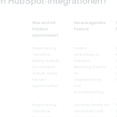
n HubSpot‑Integrationen?
Was wird mit
Herausragendes
HubSpot
Feature
synchronisiert
Registrierung,
Direkte
Teilnahme,
Verbindung zu
Replay-Aufrufe,
HubSpot-
On-Demand-
Marketing-Events
Aufrufe, Deals,
für
Kontakt-
Segmentierung
Eigenschaften
und
Automatisierung
Registrierung,
Zeichnet Anrufe auf,
Teilnahme,
transkribiert und