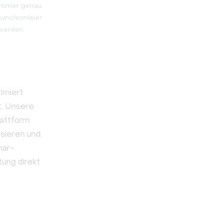
immer genau
synchronisiert
werden
imiert
t. Unsere
lattform
isieren und
nar-
ung direkt