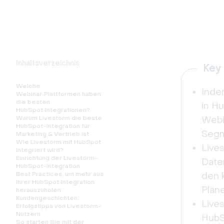
Inhaltsverzeichnis
Key
Welche
Inde
Webinar‑Plattformen haben
die besten
in H
HubSpot‑Integrationen?
Warum Livestorm die beste
Webi
HubSpot-Integration für
Segm
Marketing & Vertrieb ist
Wie Livestorm mit HubSpot
Live
integriert wird?
Einrichtung der Livestorm-
Date
HubSpot-Integration
Best Practices, um mehr aus
den 
Ihrer HubSpot‑Integration
Pläne
herauszuholen
Kundengeschichten:
Live
Erfolgstipps von Livestorm-
Nutzern
HubS
So starten Sie mit der