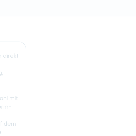
 direkt
g,
0
ohl mit
orm-
uf dem
e