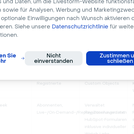
 und Daten, um die Livestorm-Website funktionsf
personalisierten
 sowie für Analysen, Werbung und Marketingzwec
Nachverfolgung
optionale Einwilligungen nach Wunsch aktivieren 
Teilnahme,
Heatmaps zeigen
ieren. Siehe unsere
Datenschutzrichtlinie
für weite
Engagement,
das Engagement
tionen.
CTA‑Klicks,
pro Kontakt
Formulare,
Videostatistiken
en Sie
Nicht
Zustimmen 
hr
einverstanden
schließen
Teilnehmer,
Anpassbar mit
Events,
Unterstützung für
Registrierte
Custom Objects
eek
Abonnenten,
Verwaltet
Live-/On‑Demand-/Replay‑Zuschauerdaten
Registrierungen mit
HubSpot‑Formularen
inklusive individueller
Watch‑Links