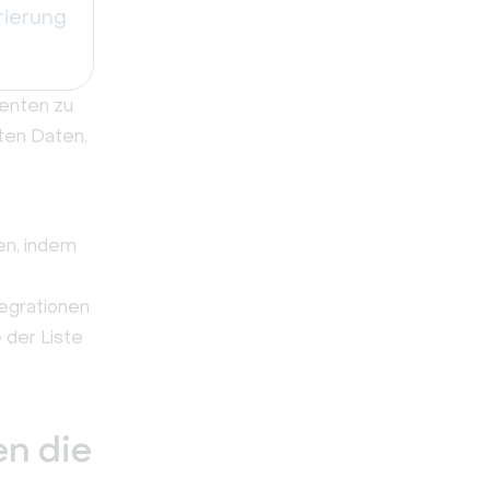
rierung
senten zu
ten Daten,
en, indem
tegrationen
 der Liste
n die