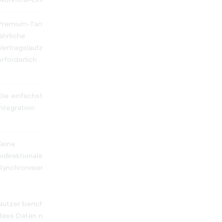
Premium‑Tarif und
3.0/5
4.6/5
jährliche
Vertragslaufzeit
erforderlich
Die einfachste
2.2/5
4.2/5
Integration
Keine
5.0/5
4.1/5
bidirektionale
Synchronisierung
Nutzer berichten,
2.3/5
4.5/5
dass Daten nicht