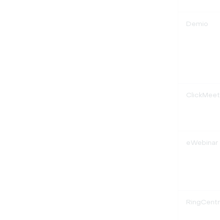
Demio
ClickMeet
eWebinar
RingCentr