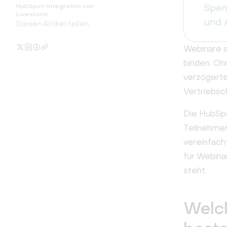
HubSpot-Integration von
Spen
Livestorm
und 
Diesen Artikel teilen
Webinare s
binden. Oh
verzögerte
Vertriebsc
Die HubSpo
Teilnehmer
vereinfach
für Webina
steht.
Welch