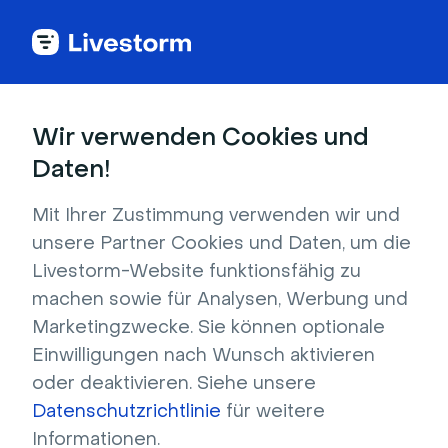
Back to articles
Blog
KI
So optimieren Sie Ihre Webinare und Ihren Workflow mit KI
KI
Wir verwenden Cookies und
So optimieren Sie Ihre
Daten!
Webinare und Ihren
Mit Ihrer Zustimmung verwenden wir und
Workflow mit KI
unsere Partner Cookies und Daten, um die
Veröffentlicht am 30. Januar 2026 • Ca. 8 Min. Lesezeit
Livestorm-Website funktionsfähig zu
Verfasst von Brillixa Herdhiana
machen sowie für Analysen, Werbung und
Marketingzwecke. Sie können optionale
Einwilligungen nach Wunsch aktivieren
oder deaktivieren. Siehe unsere
Datenschutzrichtlinie
für weitere
Inhaltsverzeichnis
Informationen.