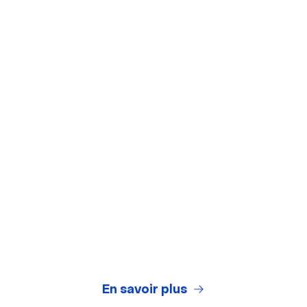
Outils gratuits
Arrière-plans virtuels
Test de webcam
Test de microphone
Générateur de titres de webinaires
Legal Center
Conditions Générales d'Utilisation
Politique de Confidentialité
En savoir plus