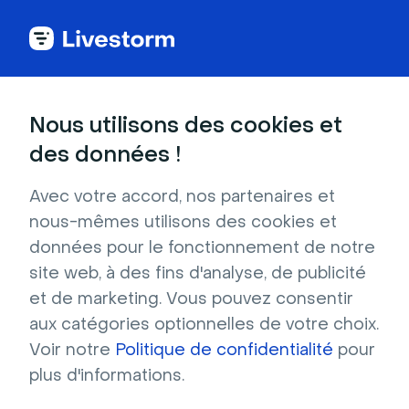
Back to articles
Blog
Génération de leads
KOL (Key Opinion Leader) : leur rôle clé dans le secteur de la santé
Génération de leads
Nous utilisons des cookies et
KOL (Key Opinion Leader) :
des données !
leur rôle clé dans le
Avec votre accord, nos partenaires et
secteur de la santé
nous-mêmes utilisons des cookies et
Publié le 27 septembre 2024 • Environ 7 min de lecture
données pour le fonctionnement de notre
Écrit par Brillixa Herdhiana
site web, à des fins d'analyse, de publicité
Marketing santé 3.0 : du webinar à la stratégie
et de marketing. Vous pouvez consentir
omnicanale
aux catégories optionnelles de votre choix.
Voir notre
Politique de confidentialité
pour
Télécharger
plus d'informations.