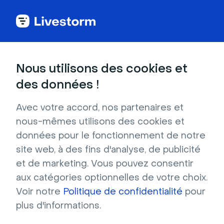
Back to articles
Blog
Génération de leads
Qu'est-ce que la télésanté et comment les cliniques peuvent-elles la mettre en place ?
Génération de leads
Nous utilisons des cookies et
Qu'est-ce que la
des données !
télésanté et comment les
Avec votre accord, nos partenaires et
cliniques peuvent-elles la
nous-mêmes utilisons des cookies et
mettre en place ?
données pour le fonctionnement de notre
site web, à des fins d'analyse, de publicité
Publié le 24 novembre 2021 • Environ 7 min de lecture
Écrit par Molly Hocutt
et de marketing. Vous pouvez consentir
aux catégories optionnelles de votre choix.
Voir notre
Politique de confidentialité
pour
plus d'informations.