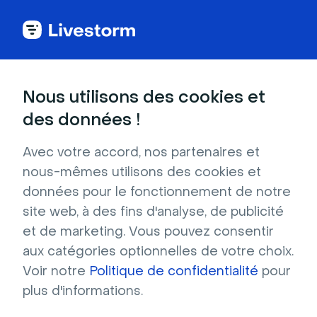
Nous utilisons des cookies et
Téléchargez des
des données !
arrière-plans virtuels
Avec votre accord, nos partenaires et
nous-mêmes utilisons des cookies et
gratuits pour Google
données pour le fonctionnement de notre
site web, à des fins d'analyse, de publicité
Meet
et de marketing. Vous pouvez consentir
aux catégories optionnelles de votre choix.
Trouvez un arrière-plan virtuel gratuit pour vos 
Voir notre
Politique de confidentialité
pour
réunions organisées sur Google Meet. 
plus d'informations.
Téléchargez l'arrière-plan virtuel et ajoutez-le 