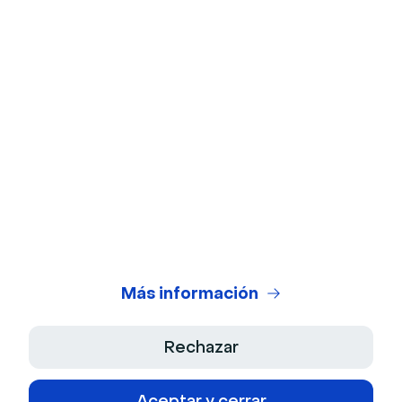
Prueba de la cámara web
Prueba de micrófono
Calculadora de ROI de webinars
Generador de Guiones IA
Centro Legal
Condiciones Generales de Uso
Política de Privacidad
Más información
Términos de venta
Rechazar
Aviso Legal
Aceptar y cerrar