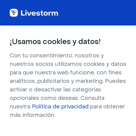
Todas las apps
¡Usamos cookies y datos!
Con tu consentimiento, nosotros y
nuestros socios utilizamos cookies y datos
Google Analytics
para que nuestra web funcione, con fines
analíticos, publicitarios y marketing. Puedes
Ahora puede incluir Google Analytics en la
activar o desactivar las categorías
página de inscripción. Solo tiene que pegar la
opcionales como deseas. Consulta
etiqueta de Google Analytics en la
nuestra
Política de privacidad
para obtener
configuración del seminario web y ya estará
más información.
listo. Comience a supervisar el tráfico desde la
vista personalizada del seminario web de
Google Analytics.