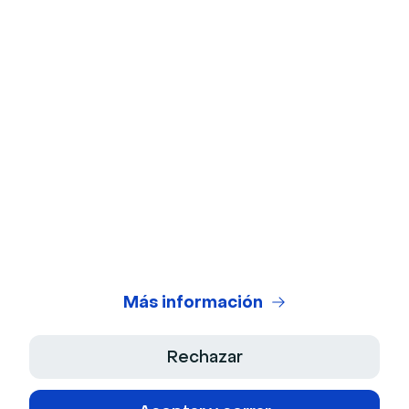
Prueba de la cámara web
Prueba de micrófono
Calculadora de ROI de webinars
Generador de Guiones IA
Centro Legal
Condiciones Generales de Uso
Política de Privacidad
Más información
Términos de venta
Rechazar
Aviso Legal