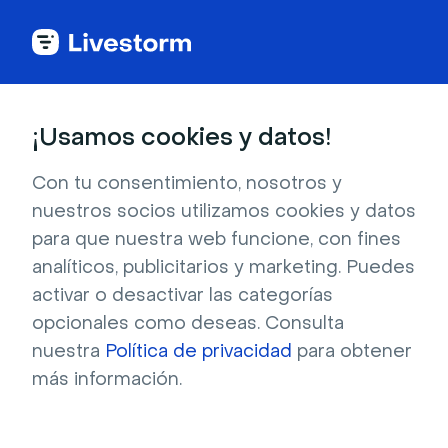
Desbloquea tu
¡Usamos cookies y datos!
potencial de webinar
Con tu consentimiento, nosotros y
con IA
nuestros socios utilizamos cookies y datos
para que nuestra web funcione, con fines
Livestorm AI amplía tus habilidades y libera tu
analíticos, publicitarios y marketing. Puedes
tiempo a lo largo de tu viaje en el webinar:
activar o desactivar las categorías
desde la planificación y la organización hasta
opcionales como deseas. Consulta
los análisis posteriores al evento.
nuestra
Política de privacidad
para obtener
más información.
Pruébelo gratis