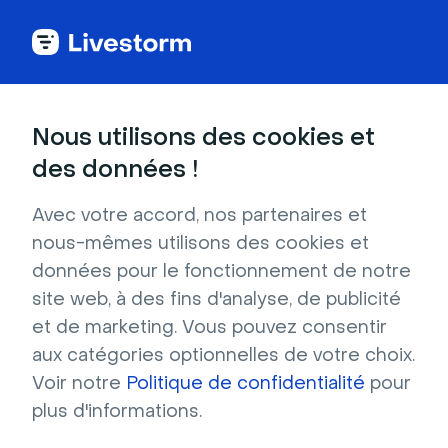
Back to articles
Blog
Marketing de contenu
Comment créer un plan de communication réussi ?
Marketing de contenu
Nous utilisons des cookies et
Comment créer un plan
des données !
de communication réussi
Avec votre accord, nos partenaires et
?
nous-mêmes utilisons des cookies et
Publié le 28 mars 2025 • Environ 7 min de lecture
données pour le fonctionnement de notre
Écrit par Brillixa Herdhiana
site web, à des fins d'analyse, de publicité
Promotion de votre événement en ligne : le
et de marketing. Vous pouvez consentir
guide complet de Livestorm
aux catégories optionnelles de votre choix.
Voir notre
Politique de confidentialité
pour
Télécharger
plus d'informations.